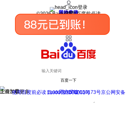
登录
我的关注
我的收藏
皮肤中心
用户反馈
设置
©2026 Baidu 使用百度前必读
百度一下
正在加载
上滑加载更多
用户反馈
使用百度前必读 Baidu 京ICP证030173号
京公网安备11000002000001号