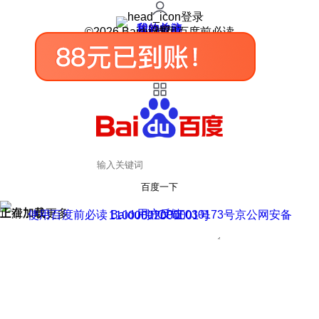
登录
我的关注
我的收藏
皮肤中心
用户反馈
设置
©2026 Baidu 使用百度前必读
百度一下
正在加载
上滑加载更多
用户反馈
使用百度前必读 Baidu 京ICP证030173号
京公网安备11000002000001号