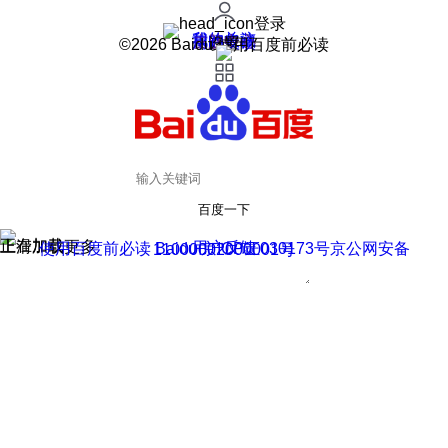
登录
我的关注
我的收藏
皮肤中心
用户反馈
设置
©2026 Baidu 使用百度前必读
百度一下
正在加载
上滑加载更多
用户反馈
使用百度前必读 Baidu 京ICP证030173号
京公网安备11000002000001号