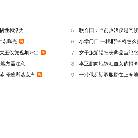
5
韧性和活力
联合国：当前热浪仅是气
6
姓名曝光
小学门口“一根棍”长椅怎么
热
7
大王仅凭视频评出
女子旅游错把丧葬品当纪
热
8
些地方需注意
李亚鹏向地铁吐血女孩捐99
9
落 泽连斯基发声
一对俄罗斯双胞胎在上海
热