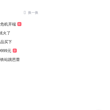

换一换
候危机开端
新
就火了
念品买下
999元
新
地铁站跳芭蕾