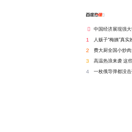


中国经济展现强大
1
人贩子“梅姨”真实
2
费大厨全国小炒肉
3
高温热浪来袭 这
4
一枚俄导弹都没击