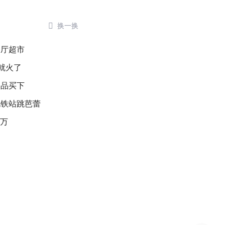

换一换
餐厅超市
就火了
念品买下
地铁站跳芭蕾
8万