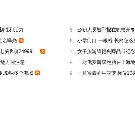
5
韧性和活力
公职人员被举报在职校开
6
姓名曝光
小学门口“一根棍”长椅怎么
热
7
售价24999元起
女子旅游错把丧葬品当纪
热
8
些地方需注意
一对俄罗斯双胞胎在上海
9
风影响多个海域
一群富豪的牛津梦 标价10
热