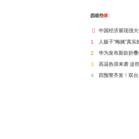


中国经济展现强大
1
人贩子“梅姨”真实
2
华为发布新款折叠电脑
3
高温热浪来袭 这
4
四预警齐发！双台