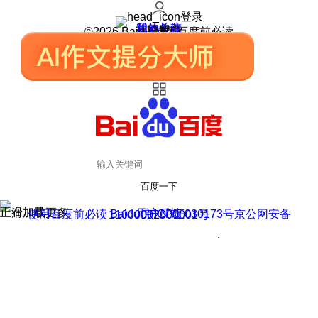
登录
我的关注
我的收藏
皮肤中心
用户反馈
设置
©2026 Baidu 使用百度前必读
百度一下
正在加载
上滑加载更多
用户反馈
使用百度前必读 Baidu 京ICP证030173号
京公网安备11000002000001号