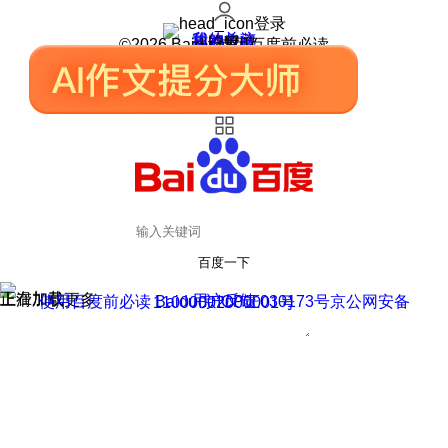
登录
我的关注
我的收藏
皮肤中心
用户反馈
设置
©2026 Baidu 使用百度前必读
百度一下
正在加载
上滑加载更多
用户反馈
使用百度前必读 Baidu 京ICP证030173号
京公网安备11000002000001号