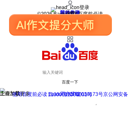
登录
我的关注
我的收藏
皮肤中心
用户反馈
设置
©2026 Baidu 使用百度前必读
百度一下
正在加载
上滑加载更多
用户反馈
使用百度前必读 Baidu 京ICP证030173号
京公网安备11000002000001号