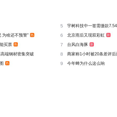
5
宇树科技中一签需缴款7.5
6
吧 为啥还不预警”
北京雨后又现双彩虹
热
新
7
能买票
台风白海豚
热
新
8
国高端钢材密集突破
商家称1小时被20条差评
9
图
今年蝉为什么这么响
热