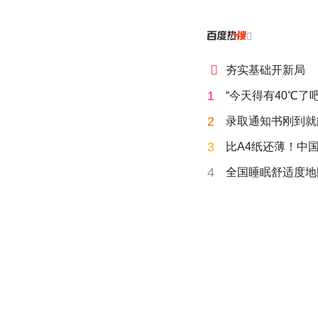


夯实基础开新局
1
“今天得有40℃了
2
录取通知书刚到就
3
比A4纸还薄！中
4
全国睡眠舒适度地