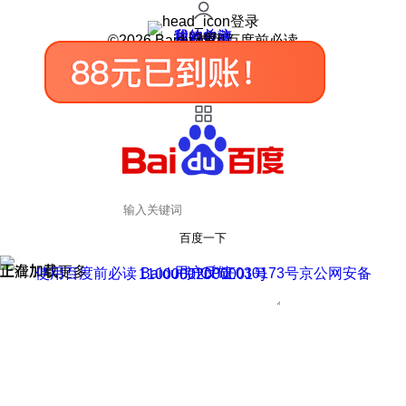
登录
我的关注
我的收藏
皮肤中心
用户反馈
设置
©2026 Baidu 使用百度前必读
百度一下
正在加载
上滑加载更多
用户反馈
使用百度前必读 Baidu 京ICP证030173号
京公网安备11000002000001号