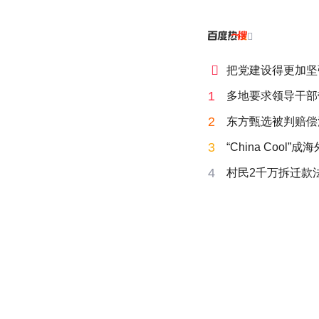


把党建设得更加坚
1
多地要求领导干部
2
东方甄选被判赔偿
3
“China Cool”
4
村民2千万拆迁款法