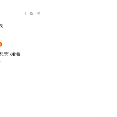

换一换
表
热
 想亲眼看看
年