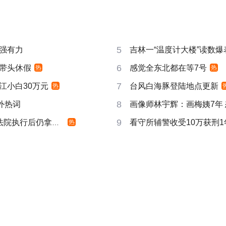
5
强有力
吉林一“温度计大楼”读数爆
6
带头休假
感觉全东北都在等7号
热
热
7
江小白30万元
台风白海豚登陆地点更新
热
8
成海外热词
画像师林宇辉：画梅姨7年
9
院执行后仍拿不到
看守所辅警收受10万获刑1
热