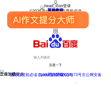
登录
我的关注
我的收藏
皮肤中心
用户反馈
设置
©2026 Baidu 使用百度前必读
百度一下
正在加载
上滑加载更多
用户反馈
使用百度前必读 Baidu 京ICP证030173号
京公网安备11000002000001号