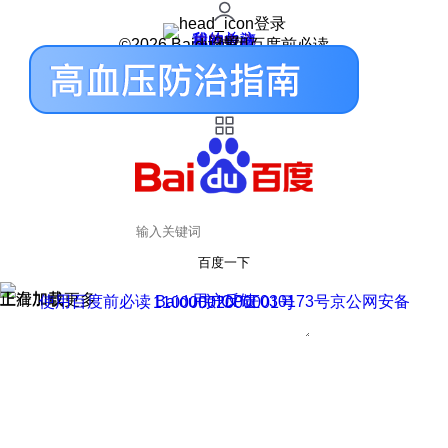
登录
我的关注
我的收藏
皮肤中心
用户反馈
设置
©2026 Baidu 使用百度前必读
百度一下
正在加载
上滑加载更多
用户反馈
使用百度前必读 Baidu 京ICP证030173号
京公网安备11000002000001号