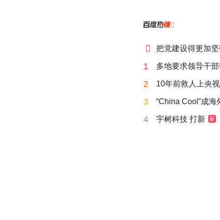


把党建设得更加坚
1
多地要求领导干部
2
10年前救人上央
3
“China Cool”
4
宇树科技 打新
新