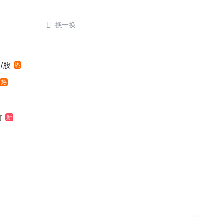

换一换
/股
热
热
前
新