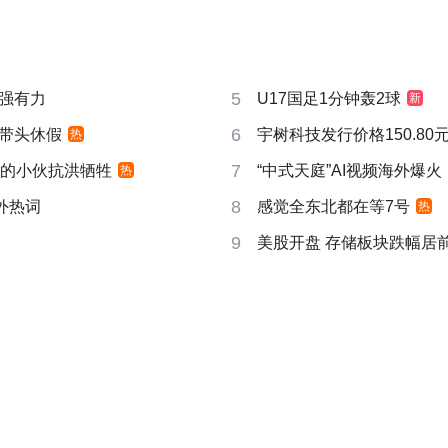
5
强有力
U17国足1分钟轰2球
新
6
带头休假
宇树科技发行价格150.80元
热
7
视的小伙抗洪牺牲
“中式天庭”AI视频海外爆火
热
8
成海外热词
感觉全东北都在等7号
热
9
美股开盘 存储板块跌幅居