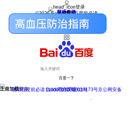
登录
我的关注
我的收藏
皮肤中心
用户反馈
设置
©2026 Baidu 使用百度前必读
百度一下
正在加载
上滑加载更多
用户反馈
使用百度前必读 Baidu 京ICP证030173号
京公网安备11000002000001号