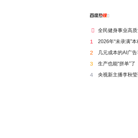


全民健身事业高质
1
2026年“未录满
2
几元成本的AI广
3
生产也能“拼单”了
4
央视新主播李秋莹