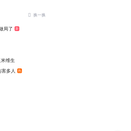

换一换
做局了
新
玉米维生
伤害多人
热