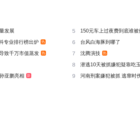
5
量发展
150元车上过夜费到底谁被
6
”本科专业排行榜出炉
台风白海豚到哪了
热
7
告导致千万市值蒸发
沈腾演技
热
热
8
潜逃10天被抓嫌犯疑靠吃
9
孙亚鹏亮相
河南刑案嫌犯被抓 逃窜时
新