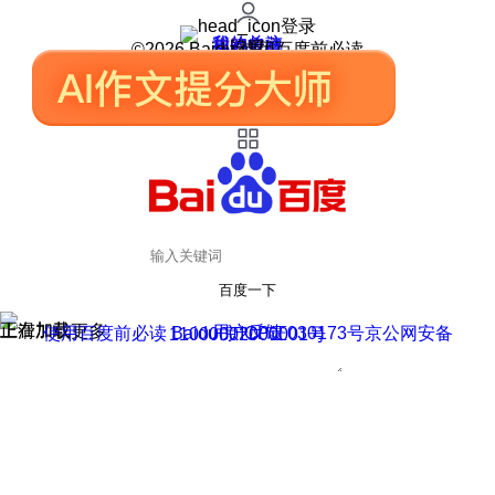
登录
我的关注
我的收藏
皮肤中心
用户反馈
设置
©2026 Baidu 使用百度前必读
百度一下
正在加载
上滑加载更多
用户反馈
使用百度前必读 Baidu 京ICP证030173号
京公网安备11000002000001号