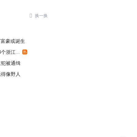

换一换
千万富豪或诞生
浙江面积
热
主犯被通缉
活得像野人