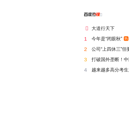


大道行天下
1
今年是“闭眼秋”
热
2
公司“上四休三”但
3
打破国外垄断！中
4
越来越多高分考生