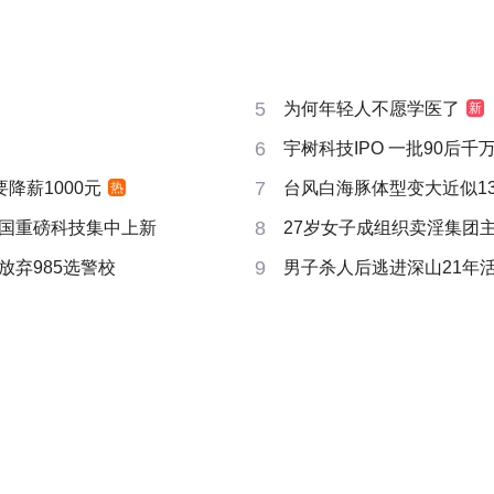
5
为何年轻人不愿学医了
新
6
宇树科技IPO 一批90后
7
要降薪1000元
台风白海豚体型变大近似13个
热
8
国重磅科技集中上新
27岁女子成组织卖淫集团
9
放弃985选警校
男子杀人后逃进深山21年