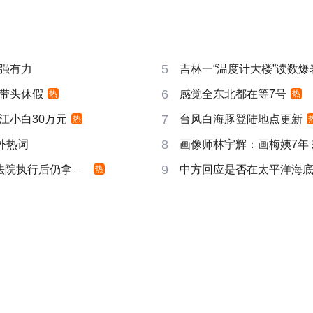
5
强有力
吉林一“温度计大楼”读数爆
6
带头休假
感觉全东北都在等7号
热
热
7
江小白30万元
台风白海豚登陆地点更新
热
8
成海外热词
画像师林宇辉：画梅姨7年
9
院执行后仍拿不到
中方回应是否在太平洋海
热