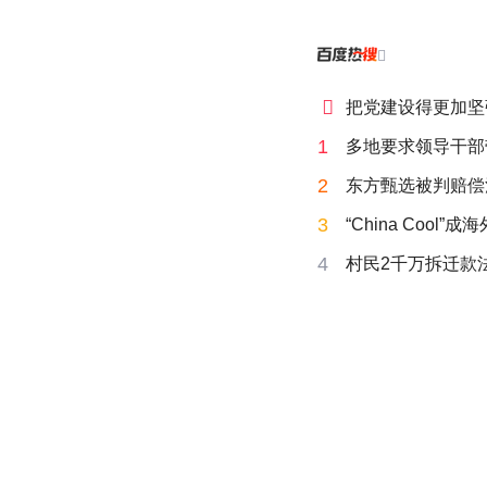


把党建设得更加坚
1
多地要求领导干部
2
东方甄选被判赔偿
3
“China Cool”
4
村民2千万拆迁款法