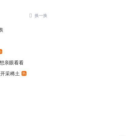

换一换
表
热
 想亲眼看看
底开采稀土
热