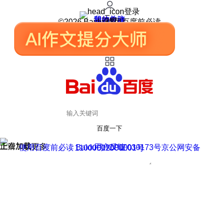
登录
我的关注
我的收藏
皮肤中心
用户反馈
设置
©2026 Baidu 使用百度前必读
百度一下
正在加载
上滑加载更多
用户反馈
使用百度前必读 Baidu 京ICP证030173号
京公网安备11000002000001号