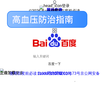
登录
我的关注
我的收藏
皮肤中心
用户反馈
设置
©2026 Baidu 使用百度前必读
百度一下
正在加载
上滑加载更多
用户反馈
使用百度前必读 Baidu 京ICP证030173号
京公网安备11000002000001号