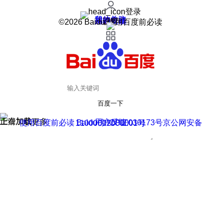
登录
我的关注
我的收藏
皮肤中心
用户反馈
设置
©2026 Baidu 使用百度前必读
百度一下
正在加载
上滑加载更多
用户反馈
使用百度前必读 Baidu 京ICP证030173号
京公网安备11000002000001号