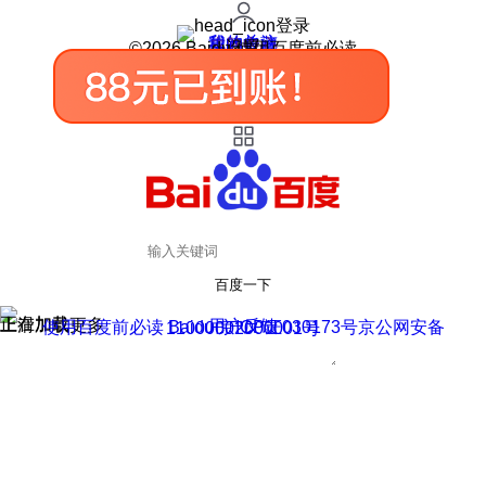
登录
我的关注
我的收藏
皮肤中心
用户反馈
设置
©2026 Baidu 使用百度前必读
百度一下
正在加载
上滑加载更多
用户反馈
使用百度前必读 Baidu 京ICP证030173号
京公网安备11000002000001号