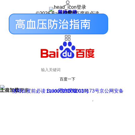
登录
我的关注
我的收藏
皮肤中心
用户反馈
设置
©2026 Baidu 使用百度前必读
百度一下
正在加载
上滑加载更多
用户反馈
使用百度前必读 Baidu 京ICP证030173号
京公网安备11000002000001号