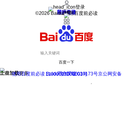
登录
我的关注
我的收藏
皮肤中心
用户反馈
设置
©2026 Baidu 使用百度前必读
百度一下
正在加载
上滑加载更多
用户反馈
使用百度前必读 Baidu 京ICP证030173号
京公网安备11000002000001号