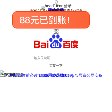
登录
我的关注
我的收藏
皮肤中心
用户反馈
设置
©2026 Baidu 使用百度前必读
百度一下
正在加载
上滑加载更多
用户反馈
使用百度前必读 Baidu 京ICP证030173号
京公网安备11000002000001号