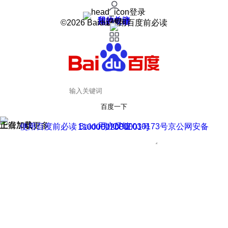
登录
我的关注
我的收藏
皮肤中心
用户反馈
设置
©2026 Baidu 使用百度前必读
百度一下
正在加载
上滑加载更多
用户反馈
使用百度前必读 Baidu 京ICP证030173号
京公网安备11000002000001号