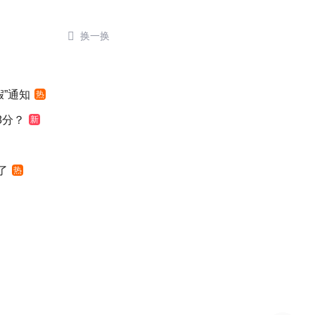

换一换
”通知
热
8分？
新
了
热