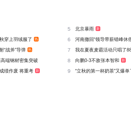
5
北京暴雨
新
6
秋穿上羽绒服了
河南撤回“领导带薪错峰休假
热
7
射“战斧”导弹
我在夏夜麦霸活动只唱了8
热
8
国高端钢材密集突破
向鹏0-3不敌张本智和
新
9
成绩作废 将重考
“立秋的第一杯奶茶”又爆单
新