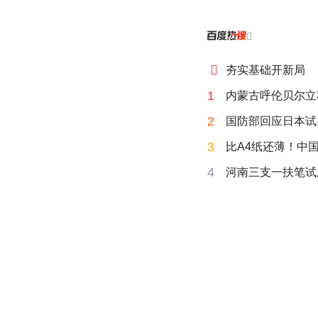


夯实基础开新局
1
内蒙古呼伦贝尔立
2
国防部回应日本试
3
比A4纸还薄！中
4
河南三支一扶笔试