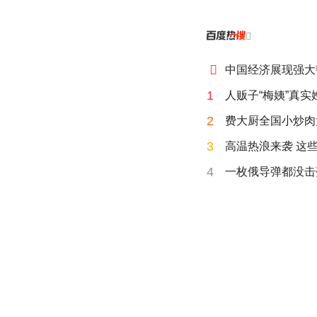


中国经济展现强大
1
人贩子“梅姨”真实
2
费大厨全国小炒肉
3
高温热浪来袭 这
4
一枚俄导弹都没击