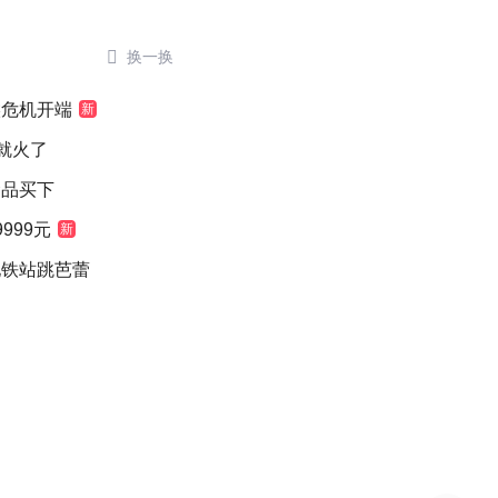

换一换
候危机开端
新
就火了
念品买下
999元
新
地铁站跳芭蕾