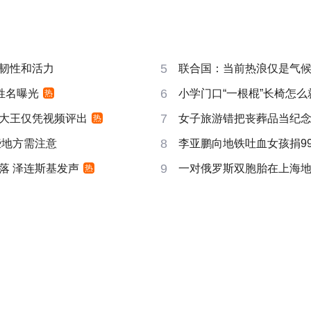
5
韧性和活力
联合国：当前热浪仅是气
6
姓名曝光
小学门口“一根棍”长椅怎么
热
7
大王仅凭视频评出
女子旅游错把丧葬品当纪
热
8
些地方需注意
李亚鹏向地铁吐血女孩捐99
9
落 泽连斯基发声
一对俄罗斯双胞胎在上海
热