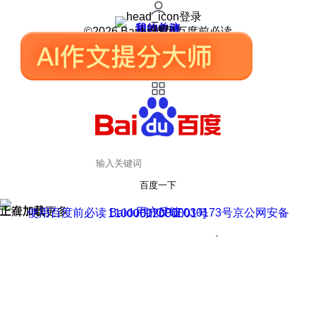
登录
我的关注
我的收藏
皮肤中心
用户反馈
设置
©2026 Baidu 使用百度前必读
百度一下
正在加载
上滑加载更多
用户反馈
使用百度前必读 Baidu 京ICP证030173号
京公网安备11000002000001号