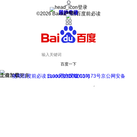
登录
我的关注
我的收藏
皮肤中心
用户反馈
设置
©2026 Baidu 使用百度前必读
百度一下
正在加载
上滑加载更多
用户反馈
使用百度前必读 Baidu 京ICP证030173号
京公网安备11000002000001号