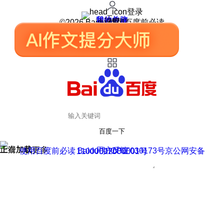
登录
我的关注
我的收藏
皮肤中心
用户反馈
设置
©2026 Baidu 使用百度前必读
百度一下
正在加载
上滑加载更多
用户反馈
使用百度前必读 Baidu 京ICP证030173号
京公网安备11000002000001号