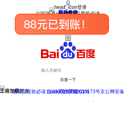
登录
我的关注
我的收藏
皮肤中心
用户反馈
设置
©2026 Baidu 使用百度前必读
百度一下
正在加载
上滑加载更多
用户反馈
使用百度前必读 Baidu 京ICP证030173号
京公网安备11000002000001号