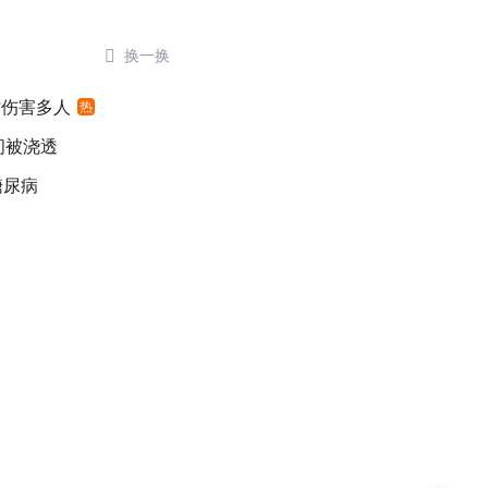

换一换
时伤害多人
热
间被浇透
糖尿病