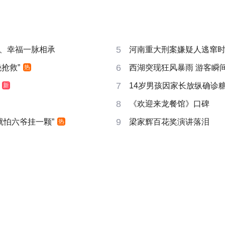
5
、幸福一脉相承
河南重大刑案嫌疑人逃窜
6
抢救”
西湖突现狂风暴雨 游客瞬
热
7
14岁男孩因家长放纵确诊
新
8
《欢迎来龙餐馆》口碑
9
就怕六爷挂一颗”
梁家辉百花奖演讲落泪
热