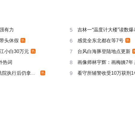
5
强有力
吉林一“温度计大楼”读数爆
6
带头休假
感觉全东北都在等7号
热
热
7
江小白30万元
台风白海豚登陆地点更新
热
8
成海外热词
画像师林宇辉：画梅姨7年
9
院执行后仍拿不到
看守所辅警收受10万获刑1
热