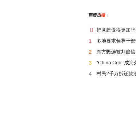


把党建设得更加坚
1
多地要求领导干部
2
东方甄选被判赔偿
3
“China Cool”
4
村民2千万拆迁款法