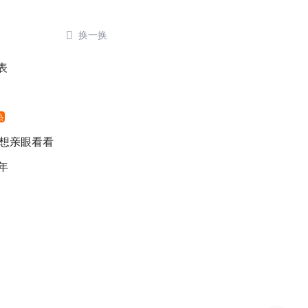

换一换
表
热
 想亲眼看看
年