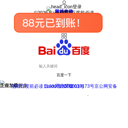
登录
我的关注
我的收藏
皮肤中心
用户反馈
设置
©2026 Baidu 使用百度前必读
百度一下
正在加载
上滑加载更多
用户反馈
使用百度前必读 Baidu 京ICP证030173号
京公网安备11000002000001号