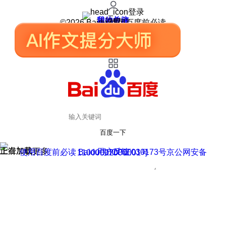
登录
我的关注
我的收藏
皮肤中心
用户反馈
设置
©2026 Baidu 使用百度前必读
百度一下
正在加载
上滑加载更多
用户反馈
使用百度前必读 Baidu 京ICP证030173号
京公网安备11000002000001号