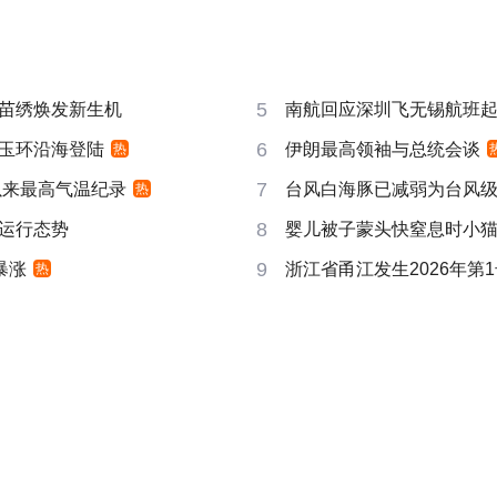
5
苗绣焕发新生机
南航回应深圳飞无锡航班起飞
6
玉环沿海登陆
伊朗最高领袖与总统会谈
热
7
以来最高气温纪录
台风白海豚已减弱为台风
热
8
运行态势
婴儿被子蒙头快窒息时小
9
暴涨
浙江省甬江发生2026年第
热