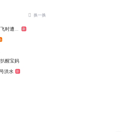

换一换
时遭雷击
新
热
级
猫扒醒宝妈
1号洪水
新