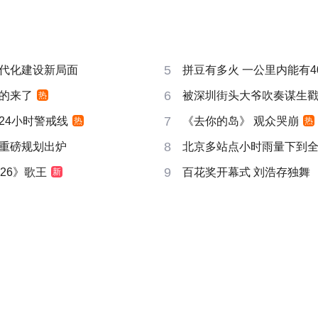
5
代化建设新局面
拼豆有多火 一公里内能有4
6
的来了
被深圳街头大爷吹奏谋生
热
7
24小时警戒线
《去你的岛》 观众哭崩
热
热
8
重磅规划出炉
北京多站点小时雨量下到
9
26》歌王
百花奖开幕式 刘浩存独舞
新