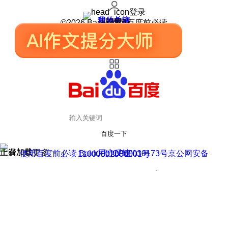
登录
我的关注
我的收藏
皮肤中心
用户反馈
设置
©2026 Baidu 使用百度前必读
百度一下
正在加载
上滑加载更多
用户反馈
使用百度前必读 Baidu 京ICP证030173号
京公网安备11000002000001号