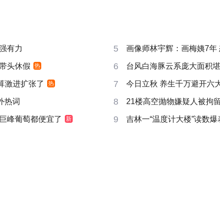
5
强有力
画像师林宇辉：画梅姨7年 想
6
带头休假
台风白海豚云系庞大面积
热
7
打算激进扩张了
今日立秋 养生千万避开六
热
8
成海外热词
21楼高空抛物嫌疑人被拘
9
巨峰葡萄都便宜了
吉林一“温度计大楼”读数爆
新