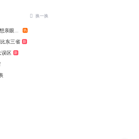

换一换
亲眼看看
热
堪比东三省
新
大误区
新
留
表