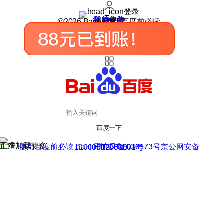
登录
我的关注
我的收藏
皮肤中心
用户反馈
设置
©2026 Baidu 使用百度前必读
百度一下
正在加载
上滑加载更多
用户反馈
使用百度前必读 Baidu 京ICP证030173号
京公网安备11000002000001号