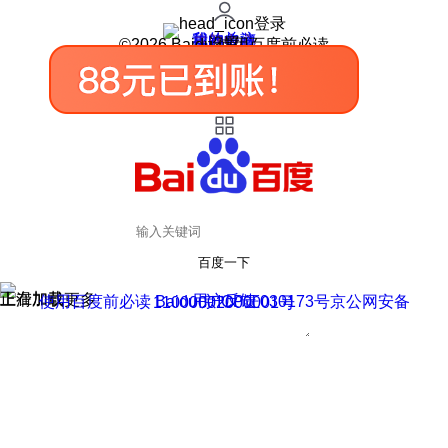
登录
我的关注
我的收藏
皮肤中心
用户反馈
设置
©2026 Baidu 使用百度前必读
百度一下
正在加载
上滑加载更多
用户反馈
使用百度前必读 Baidu 京ICP证030173号
京公网安备11000002000001号