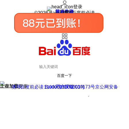
登录
我的关注
我的收藏
皮肤中心
用户反馈
设置
©2026 Baidu 使用百度前必读
百度一下
正在加载
上滑加载更多
用户反馈
使用百度前必读 Baidu 京ICP证030173号
京公网安备11000002000001号