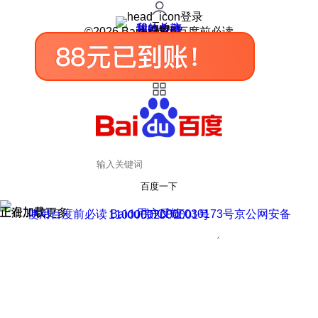
登录
我的关注
我的收藏
皮肤中心
用户反馈
设置
©2026 Baidu 使用百度前必读
百度一下
正在加载
上滑加载更多
用户反馈
使用百度前必读 Baidu 京ICP证030173号
京公网安备11000002000001号