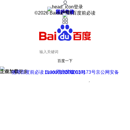
登录
我的关注
我的收藏
皮肤中心
用户反馈
设置
©2026 Baidu 使用百度前必读
百度一下
正在加载
上滑加载更多
用户反馈
使用百度前必读 Baidu 京ICP证030173号
京公网安备11000002000001号