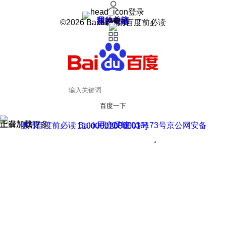
登录
我的关注
我的收藏
皮肤中心
用户反馈
设置
©2026 Baidu 使用百度前必读
百度一下
正在加载
上滑加载更多
用户反馈
使用百度前必读 Baidu 京ICP证030173号
京公网安备11000002000001号