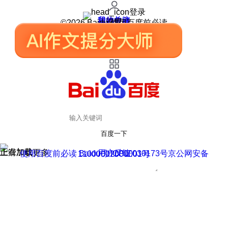
登录
我的关注
我的收藏
皮肤中心
用户反馈
设置
©2026 Baidu 使用百度前必读
百度一下
正在加载
上滑加载更多
用户反馈
使用百度前必读 Baidu 京ICP证030173号
京公网安备11000002000001号