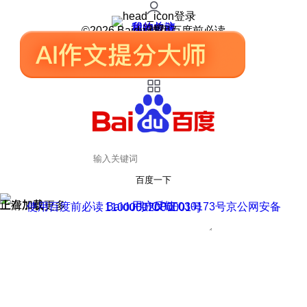
登录
我的关注
我的收藏
皮肤中心
用户反馈
设置
©2026 Baidu 使用百度前必读
百度一下
正在加载
上滑加载更多
用户反馈
使用百度前必读 Baidu 京ICP证030173号
京公网安备11000002000001号