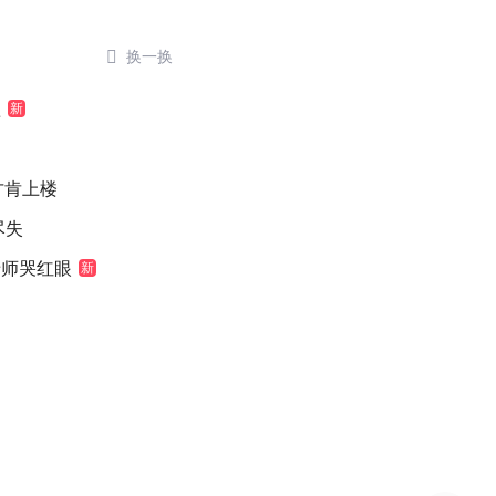

换一换
歉
新
元才肯上楼
尽失
老师哭红眼
新