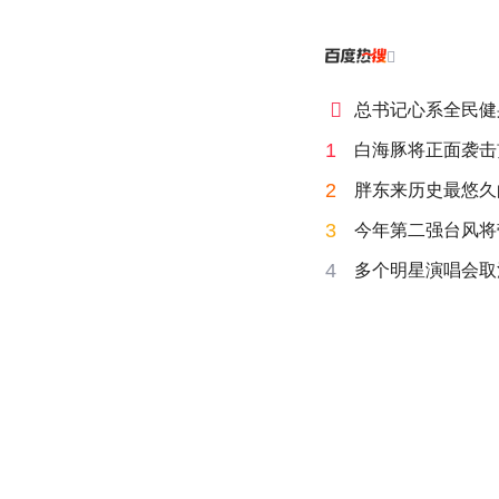


总书记心系全民健
1
白海豚将正面袭击
2
胖东来历史最悠久
3
今年第二强台风将
4
多个明星演唱会取