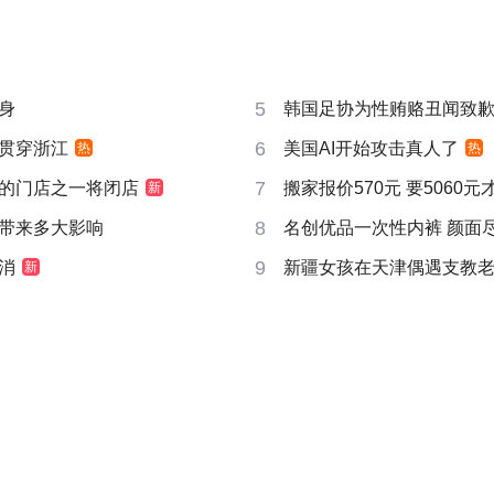
5
身
韩国足协为性贿赂丑闻致
6
贯穿浙江
美国AI开始攻击真人了
热
热
7
的门店之一将闭店
搬家报价570元 要5060
新
8
带来多大影响
名创优品一次性内裤 颜面
9
消
新疆女孩在天津偶遇支教
新